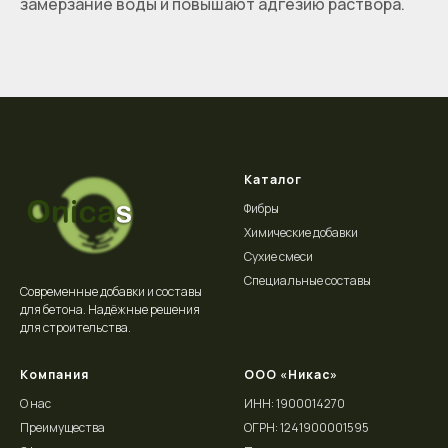
замерзание воды и повышают адгезию раствора.
Каталог
Фибры
Химические добавки
Сухие смеси
Специальные составы
Современные добавки и составы
для бетона. Надёжные решения
для строительства.
Компания
ООО «Никас»
О нас
ИНН: 1900014270
Преимущества
ОГРН: 1241900001595