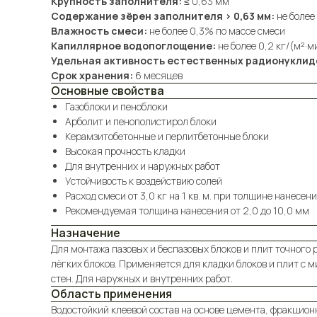
Крупность заполнителя:
≤ 0,63 мм
Содержание зёрен заполнителя > 0,63 мм:
не более
Влажность смеси:
не более 0,3% по массе смеси
Капиллярное водопоглощение:
не более 0,2 кг/(м²·м
Удельная активность естественных радионуклид
Срок хранения:
6 месяцев
Основные свойства
Газоблоки и пеноблоки
Арболит и пенополистирол блоки
Керамзитобетонные и перлитбетонные блоки
Высокая прочность кладки
Для внутренних и наружных работ
Устойчивость к воздействию солей
Расход смеси от 3,0 кг на 1 кв. м. при толщине нанесен
Рекомендуемая толщина нанесения от 2,0 до 10,0 мм
Назначение
Для монтажа пазовых и беспазовых блоков и плит точного 
лёгких блоков. Применяется для кладки блоков и плит с 
стен. Для наружных и внутренних работ.
Область применения
Водостойкий клеевой состав на основе цемента, фракцио