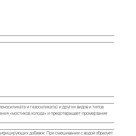
пеносиликата и газосиликата) и других видов и типов
вания «мостиков холода» и предотвращает промерзание
одифицирующих добавок. При смешивании с водой образует