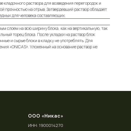
е кладочного раствора для возведения перегородок и
окой прочностью на отрыв. Затвердевший раствор обладает
редных для человека составляющих.
м слоем на всю ширину блока, как на вертикальную, так
льный торец блока. После укладки на раствор блок
ные и сырые блоки в кладку не употреблять. Для
ения «ONICAS». Уложенный на основание раствор не
ООО «Никас»
ИНН: 1900014270