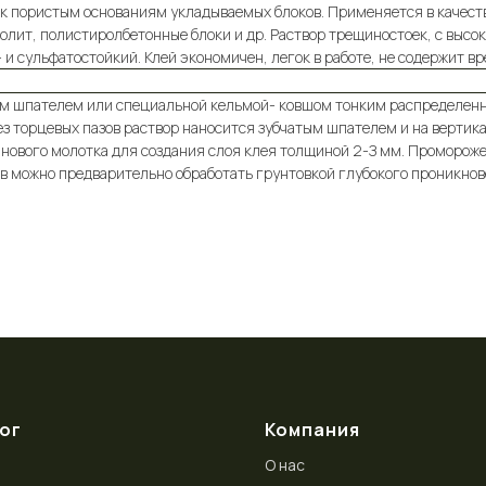
 к пористым основаниям укладываемых блоков. Применяется в качеств
арболит, полистиролбетонные блоки и др. Раствор трещиностоек, с выс
и сульфатостойкий. Клей экономичен, легок в работе, не содержит в
тым шпателем или специальной кельмой- ковшом тонким распределенны
ез торцевых пазов раствор наносится зубчатым шпателем и на вертика
ового молотка для создания слоя клея толщиной 2-З мм. Проморожен
в можно предварительно обработать грунтовкой глубокого проникнов
ог
Компания
О нас