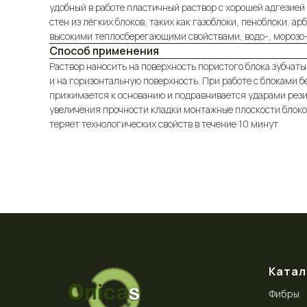
удобный в работе пластичный раствор с хорошей адгезией
стен из лёгких блоков, таких как газоблоки, пеноблоки, 
высокими теплосберегающими свойствами, водо-, морозо- 
Способ применения
Раствор наносить на поверхность пористого блока зубча
и на горизонтальную поверхность. При работе с блоками б
прижимается к основанию и подравнивается ударами резин
увеличения прочности кладки монтажные плоскости блоко
теряет технологических свойств в течение 10 минут
Катал
Фибры