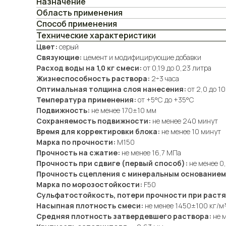
Назначение
Область применения
Способ применения
Технические характеристики
Цвет:
серый
Связующие:
цемент и модифицирующие добавки
Расход воды на 1,0 кг смеси:
от 0,19 до 0,23 литра
Жизнеспособность раствора:
2÷3 часа
Оптимальная толщина слоя нанесения:
от 2,0 до 1
Температура применения:
от +5°С до +35°С
Подвижность:
не менее 170±10 мм
Сохраняемость подвижности:
не менее 240 минут
Время для корректировки блока:
не менее 10 минут
Марка по прочности:
М150
Прочность на сжатие:
не менее 16,7 МПа
Прочность при сдвиге (первый способ):
не менее 0
Прочность сцепления с минеральным основанием 
Марка по морозостойкости:
F50
Сульфатостойкость, потери прочности при растя
Насыпная плотность смеси:
не менее 1450±100 кг/м
Средняя плотность затвердевшего раствора:
не м