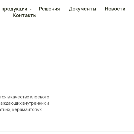
 продукции
Решения
Документы
Новости
Контакты
тся в качестве клеевого
раждающих внутренних и
атных, керамзитовых