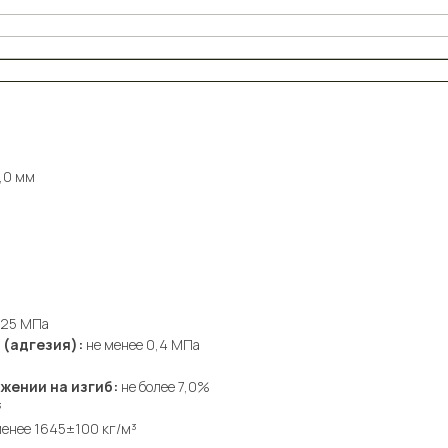
0,0 мм
,25 МПа
(адгезия):
не менее 0,4 МПа
жении на изгиб:
не более 7,0%
³
енее 1645±100 кг/м³