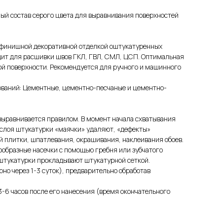
ый состав серого цвета для выравнивания поверхностей
д финишной декоративной отделкой оштукатуренных
одит для расшивки швов ГКЛ, ГВЛ, СМЛ, ЦСП. Оптимальная
мой поверхности. Рекомендуется для ручного и машинного
ваний: Цементные, цементно-песчаные и цементно-
выравнивается правилом. В момент начала схватывания
 слоя штукатурки «маячки» удаляют, «дефекты»
й плитки, шпатлевания, окрашивания, наклеивания обоев.
ообразные насечки с помощью гребня или зубчатого
штукатурки прокладывают штукатурной сеткой.
но через 1-3 суток), предварительно обработав
3-6 часов после его нанесения (время окончательного