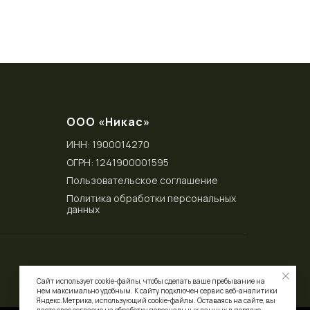
ООО «Никас»
ИНН: 1900014270
ОГРН: 1241900001595
Пользовательское соглашение
Политика обработки персональных
данных
Сайт использует cookie-файлы, чтобы сделать ваше пребывание на
нем максимально удобным. К cайту подключен сервис веб-аналитики
Яндекс.Метрика, использующий cookie-файлы. Оставаясь на сайте, вы