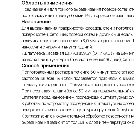
Область применения
Предназначен для тонкого выравнивания поверхностей ст
под окраску или оклейку обоями. Раствор экономичен, лег
Назначение
Для выравнивания поверхностей фасадов, стен и потолко
поверхностей, бетонных поверхностей и других минераль
величина слоя при нанесении в 3,0 мм за одно нанесение
нанесения с наружи и внутри зданий.
«Шпатлёвка Фасадная ШФ «ONICAS» (ОНИКАС)» на цемент
известковые штукатурки (возраст не менее28 дней); бетон
Способ применения
Приготовленный раствор в течение 60 минут после затво
раствора нанесённый слой подрезается правилом, снимаю
штукатурки заделывают. Полученная поверхность после о
При перепадах толщин более 30 мм, на первоначальный с
шпателя перед нанесением последующих штукатурных слоё
К работам по устройству последующих штукатурных слоёв 
поверхность нижнего слоя штукатурки грунтовкой глубок
К заглаживанию и окончательной обработке поверхности н
выравнивания зависит от толщины слоя и температурно- 