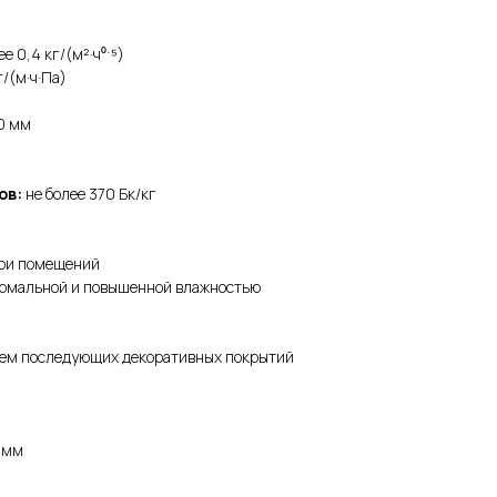
е 0,4 кг/(м²·ч⁰ˑ⁵)
/(м·ч·Па)
,0 мм
ов:
не более 370 Бк/кг
три помещений
нормальной и повышенной влажностью
ием последующих декоративных покрытий
0 мм