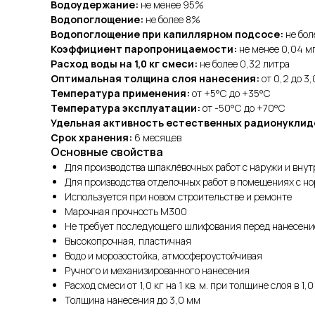
Водоудержание:
не менее 95%
Водопоглощение:
не более 8%
Водопоглощение при капиллярном подсосе:
не боле
Коэффициент паропроницаемости:
не менее 0,04 мг
Расход воды на 1,0 кг смеси:
не более 0,32 литра
Оптимальная толщина слоя нанесения:
от 0,2 до 3
Температура применения:
от +5°С до +35°С
Температура эксплуатации:
от -50°С до +70°С
Удельная активность естественных радионуклид
Срок хранения:
6 месяцев
Основные свойства
Для производства шпаклёвочных работ с наружи и вну
Для производства отделочных работ в помещениях с 
Используется при новом строительстве и ремонте
Марочная прочность М300
Не требует последующего шлифования перед нанесен
Высокопрочная, пластичная
Водо и морозостойка, атмосфероустойчивая
Ручного и механизированного нанесения
Расход смеси от 1,0 кг на 1 кв. м. при толщине слоя в 1,
Толщина нанесения до 3,0 мм