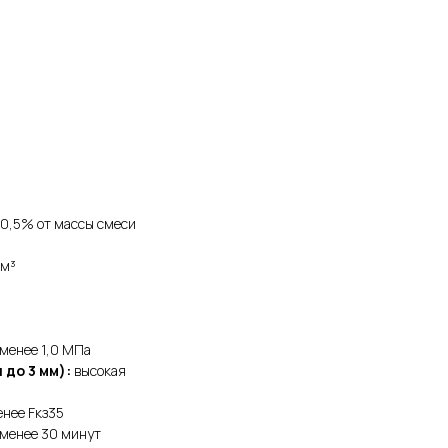
 0,5% от массы смеси
/м³
менее 1,0 МПа
до 3 мм):
высокая
енее Fкз35
менее 30 минут