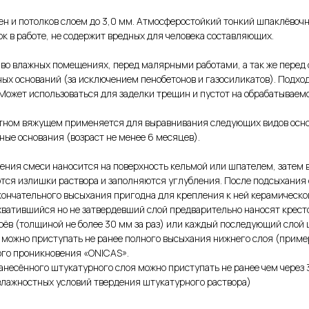
ен и потолков слоем до 3,0 мм. Атмосферостойкий тонкий шпаклёвочн
ок в работе, не содержит вредных для человека составляющих.
в во влажных помещениях, перед малярными работами, а так же пере
ных оснований (за исключением пенобетонов и газосиликатов). Подх
. Может использоваться для заделки трещин и пустот на обрабатывае
ном вяжущем применяется для выравнивания следующих видов осно
ные основания (возраст не менее 6 месяцев).
рения смеси наносится на поверхность кельмой или шпателем, затем 
тся излишки раствора и заполняются углубления. После подсыхания
кончательного высыхания пригодна для крепления к ней керамическо
хватившийся но не затвердевший слой предварительно наносят крест
в (толщиной не более 30 мм за раз) или каждый последующий слой 
можно приступать не ранее полного высыхания нижнего слоя (пример
ого проникновения «ONICAS».
анесённого штукатурного слоя можно приступать не ранее чем через 
влажностных условий твердения штукатурного раствора)