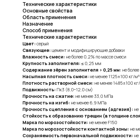
Технические характеристики
Основные свойства
Область применения
Назначение
Способ применения
Технические характеристики
Цвет:
серый
Связующие:
цемент и модифицирующие добавки
Влажность смеси:
не более 0,2% по массе смеси
Крупность заполнителя:
≤ 0,25 мм
Содержание зёрен заполнителя > 0,25 мм:
не более
Насыпная плотность смеси:
не менее 1125±100 кг/м³
Плотность растворной смеси:
не менее 1485±100 кг
Подвижность:
Пк3 (8,0÷12,0 см)
Прочность на сжатие:
не менее 33,0 МПа
Прочность на изгиб:
не менее 6,9 МПа
Прочность сцепления с основанием (адгезия):
не 
Стойкость к образованию трещин (в толщине слоя 
Марка по морозостойкости:
не менее F150
Марка по морозостойкости контактной зоны:
не м
Сохраняемость первоначальной подвижности:
не 